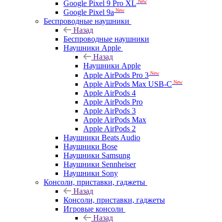
New
Google Pixel 9 Pro XL
New
Google Pixel 9a
Беспроводные наушники
Назад
Беспроводные наушники
Наушники Apple
Назад
Наушники Apple
New
Apple AirPods Pro 3
New
Apple AirPods Max USB-C
Apple AirPods 4
Apple AirPods Pro
Apple AirPods 3
Apple AirPods Max
Apple AirPods 2
Наушники Beats Audio
Наушники Bose
Наушники Samsung
Наушники Sennheiser
Наушники Sony
Консоли, приставки, гаджеты
Назад
Консоли, приставки, гаджеты
Игровые консоли
Назад