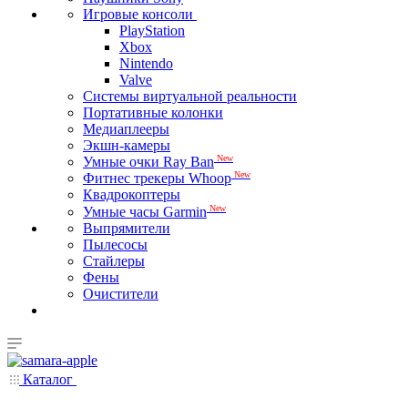
Игровые консоли
PlayStation
Xbox
Nintendo
Valve
Системы виртуальной реальности
Портативные колонки
Медиаплееры
Экшн-камеры
New
Умные очки Ray Ban
New
Фитнес трекеры Whoop
Квадрокоптеры
New
Умные часы Garmin
Выпрямители
Пылесосы
Стайлеры
Фены
Очистители
Каталог