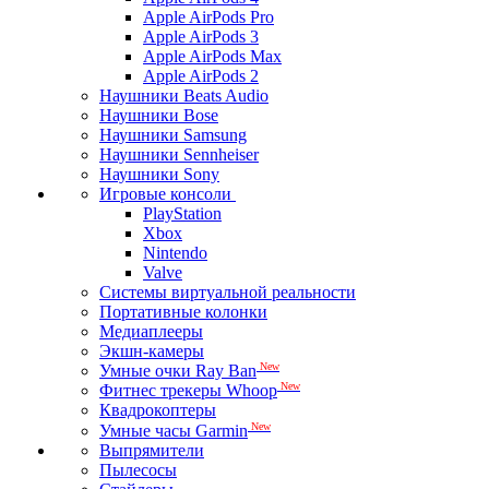
Apple AirPods Pro
Apple AirPods 3
Apple AirPods Max
Apple AirPods 2
Наушники Beats Audio
Наушники Bose
Наушники Samsung
Наушники Sennheiser
Наушники Sony
Игровые консоли
PlayStation
Xbox
Nintendo
Valve
Системы виртуальной реальности
Портативные колонки
Медиаплееры
Экшн-камеры
New
Умные очки Ray Ban
New
Фитнес трекеры Whoop
Квадрокоптеры
New
Умные часы Garmin
Выпрямители
Пылесосы