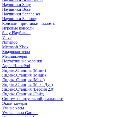
Наушники Sony
Наушники Bose
Наушники Sennheiser
Наушники Samsung
Консоли, приставки, гаджеты
Игровые консоли
Sony PlayStation
Valve
Nintendo
Microsoft Xbox
Квадрокоптеры
Медиаплееры
Портативные колонки
Apple HomePod
Яндекс.Станция (Мини)
Яндекс.Станция (Миди)
Яндекс.Станция (Макс)
Яндекс.Станция (Макс Дуо)
Яндекс.Станция (Версия 2.0)
Яндекс.Станция (Лайт)
Системы виртуальной реальности
Экшн-камеры
Умные часы
Умные часы Garmin