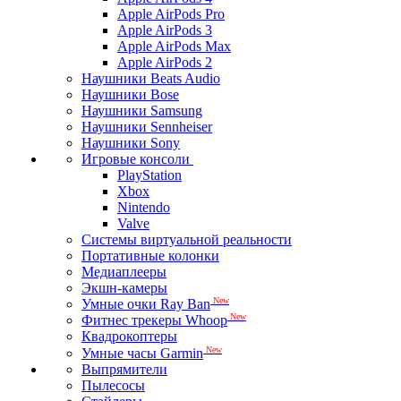
Apple AirPods Pro
Apple AirPods 3
Apple AirPods Max
Apple AirPods 2
Наушники Beats Audio
Наушники Bose
Наушники Samsung
Наушники Sennheiser
Наушники Sony
Игровые консоли
PlayStation
Xbox
Nintendo
Valve
Системы виртуальной реальности
Портативные колонки
Медиаплееры
Экшн-камеры
New
Умные очки Ray Ban
New
Фитнес трекеры Whoop
Квадрокоптеры
New
Умные часы Garmin
Выпрямители
Пылесосы