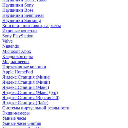
Наушники Sony
Наушники Bose
Наушники Sennheiser
Наушники Samsung
Консоли, приставки, гаджеты
Игровые консоли
Sony PlayStation
Valve
Nintendo
Microsoft Xbox
Квадрокоптеры
Медиаплееры
Портативные колонки
Apple HomePod
Яндекс.Станция (Мини)
Яндекс.Станция (Миди)
Яндекс.Станция (Макс)
Яндекс.Станция (Макс Дуо)
Яндекс.Станция (Версия 2.0)
Яндекс.Станция (Лайт)
Системы виртуальной реальности
Экшн-камеры
Умные часы
Умные часы Garmin