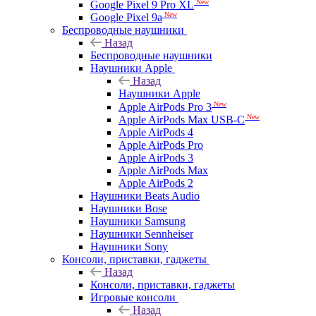
New
Google Pixel 9 Pro XL
New
Google Pixel 9a
Беспроводные наушники
Назад
Беспроводные наушники
Наушники Apple
Назад
Наушники Apple
New
Apple AirPods Pro 3
New
Apple AirPods Max USB-C
Apple AirPods 4
Apple AirPods Pro
Apple AirPods 3
Apple AirPods Max
Apple AirPods 2
Наушники Beats Audio
Наушники Bose
Наушники Samsung
Наушники Sennheiser
Наушники Sony
Консоли, приставки, гаджеты
Назад
Консоли, приставки, гаджеты
Игровые консоли
Назад