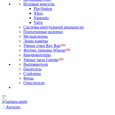
Игровые консоли
PlayStation
Xbox
Nintendo
Valve
Системы виртуальной реальности
Портативные колонки
Медиаплееры
Экшн-камеры
New
Умные очки Ray Ban
New
Фитнес трекеры Whoop
Квадрокоптеры
New
Умные часы Garmin
Выпрямители
Пылесосы
Стайлеры
Фены
Очистители
Каталог