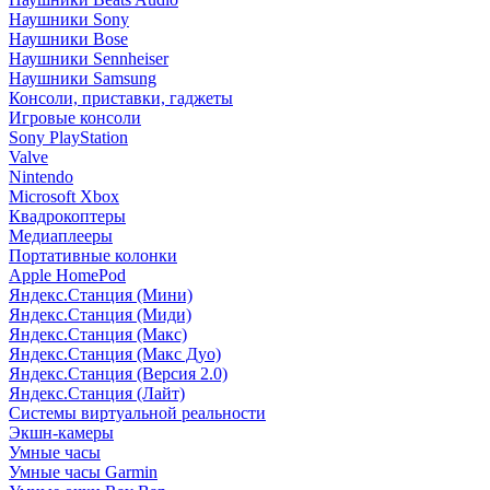
Наушники Sony
Наушники Bose
Наушники Sennheiser
Наушники Samsung
Консоли, приставки, гаджеты
Игровые консоли
Sony PlayStation
Valve
Nintendo
Microsoft Xbox
Квадрокоптеры
Медиаплееры
Портативные колонки
Apple HomePod
Яндекс.Станция (Мини)
Яндекс.Станция (Миди)
Яндекс.Станция (Макс)
Яндекс.Станция (Макс Дуо)
Яндекс.Станция (Версия 2.0)
Яндекс.Станция (Лайт)
Системы виртуальной реальности
Экшн-камеры
Умные часы
Умные часы Garmin