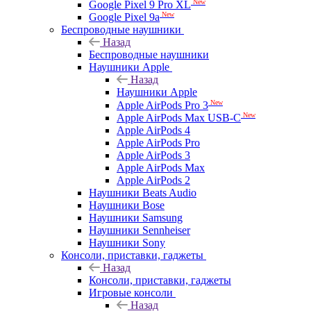
New
Google Pixel 9 Pro XL
New
Google Pixel 9a
Беспроводные наушники
Назад
Беспроводные наушники
Наушники Apple
Назад
Наушники Apple
New
Apple AirPods Pro 3
New
Apple AirPods Max USB-C
Apple AirPods 4
Apple AirPods Pro
Apple AirPods 3
Apple AirPods Max
Apple AirPods 2
Наушники Beats Audio
Наушники Bose
Наушники Samsung
Наушники Sennheiser
Наушники Sony
Консоли, приставки, гаджеты
Назад
Консоли, приставки, гаджеты
Игровые консоли
Назад