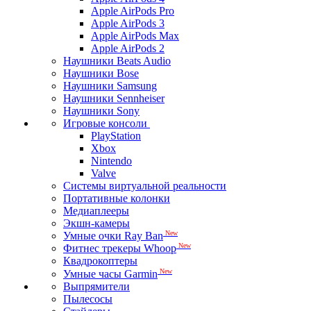
Apple AirPods Pro
Apple AirPods 3
Apple AirPods Max
Apple AirPods 2
Наушники Beats Audio
Наушники Bose
Наушники Samsung
Наушники Sennheiser
Наушники Sony
Игровые консоли
PlayStation
Xbox
Nintendo
Valve
Системы виртуальной реальности
Портативные колонки
Медиаплееры
Экшн-камеры
New
Умные очки Ray Ban
New
Фитнес трекеры Whoop
Квадрокоптеры
New
Умные часы Garmin
Выпрямители
Пылесосы