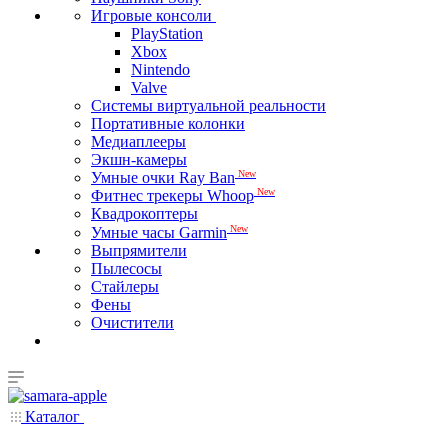
Игровые консоли
PlayStation
Xbox
Nintendo
Valve
Системы виртуальной реальности
Портативные колонки
Медиаплееры
Экшн-камеры
New
Умные очки Ray Ban
New
Фитнес трекеры Whoop
Квадрокоптеры
New
Умные часы Garmin
Выпрямители
Пылесосы
Стайлеры
Фены
Очистители
Каталог