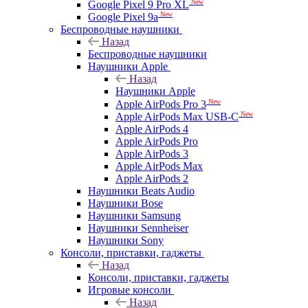
New
Google Pixel 9 Pro XL
New
Google Pixel 9a
Беспроводные наушники
Назад
Беспроводные наушники
Наушники Apple
Назад
Наушники Apple
New
Apple AirPods Pro 3
New
Apple AirPods Max USB-C
Apple AirPods 4
Apple AirPods Pro
Apple AirPods 3
Apple AirPods Max
Apple AirPods 2
Наушники Beats Audio
Наушники Bose
Наушники Samsung
Наушники Sennheiser
Наушники Sony
Консоли, приставки, гаджеты
Назад
Консоли, приставки, гаджеты
Игровые консоли
Назад