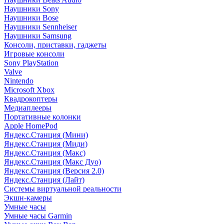
Наушники Sony
Наушники Bose
Наушники Sennheiser
Наушники Samsung
Консоли, приставки, гаджеты
Игровые консоли
Sony PlayStation
Valve
Nintendo
Microsoft Xbox
Квадрокоптеры
Медиаплееры
Портативные колонки
Apple HomePod
Яндекс.Станция (Мини)
Яндекс.Станция (Миди)
Яндекс.Станция (Макс)
Яндекс.Станция (Макс Дуо)
Яндекс.Станция (Версия 2.0)
Яндекс.Станция (Лайт)
Системы виртуальной реальности
Экшн-камеры
Умные часы
Умные часы Garmin