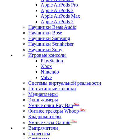
Apple AirPods Pro
Apple AirPods 3
Apple AirPods Max
Apple AirPods 2
Наушники Beats Audio
Наушники Bose
Наушники Samsung
Наушники Sennheiser
Наушники Sony
Игровые консоли
PlayStation
Xbox
Nintendo
Valve
Системы виртуальной реальности
Портативные колонки
Медиаплееры
Экшн-камеры
New
Умные очки Ray Ban
New
Фитнес трекеры Whoop
Квадрокоптеры
New
Умные часы Garmin
Выпрямители
Пылесосы