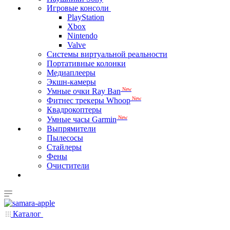
Игровые консоли
PlayStation
Xbox
Nintendo
Valve
Системы виртуальной реальности
Портативные колонки
Медиаплееры
Экшн-камеры
New
Умные очки Ray Ban
New
Фитнес трекеры Whoop
Квадрокоптеры
New
Умные часы Garmin
Выпрямители
Пылесосы
Стайлеры
Фены
Очистители
Каталог