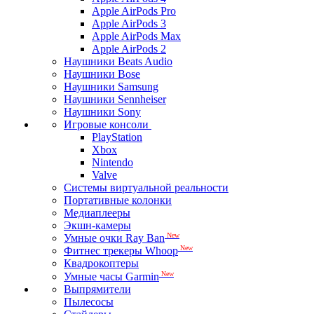
Apple AirPods Pro
Apple AirPods 3
Apple AirPods Max
Apple AirPods 2
Наушники Beats Audio
Наушники Bose
Наушники Samsung
Наушники Sennheiser
Наушники Sony
Игровые консоли
PlayStation
Xbox
Nintendo
Valve
Системы виртуальной реальности
Портативные колонки
Медиаплееры
Экшн-камеры
New
Умные очки Ray Ban
New
Фитнес трекеры Whoop
Квадрокоптеры
New
Умные часы Garmin
Выпрямители
Пылесосы