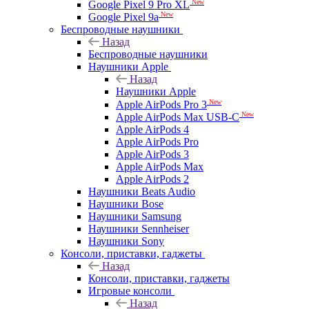
New
Google Pixel 9 Pro XL
New
Google Pixel 9a
Беспроводные наушники
Назад
Беспроводные наушники
Наушники Apple
Назад
Наушники Apple
New
Apple AirPods Pro 3
New
Apple AirPods Max USB-C
Apple AirPods 4
Apple AirPods Pro
Apple AirPods 3
Apple AirPods Max
Apple AirPods 2
Наушники Beats Audio
Наушники Bose
Наушники Samsung
Наушники Sennheiser
Наушники Sony
Консоли, приставки, гаджеты
Назад
Консоли, приставки, гаджеты
Игровые консоли
Назад