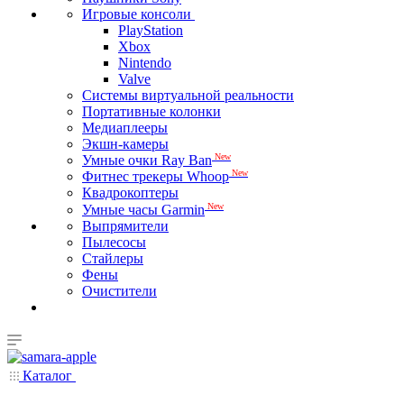
Игровые консоли
PlayStation
Xbox
Nintendo
Valve
Системы виртуальной реальности
Портативные колонки
Медиаплееры
Экшн-камеры
New
Умные очки Ray Ban
New
Фитнес трекеры Whoop
Квадрокоптеры
New
Умные часы Garmin
Выпрямители
Пылесосы
Стайлеры
Фены
Очистители
Каталог