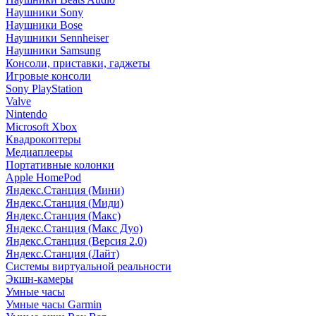
Наушники Sony
Наушники Bose
Наушники Sennheiser
Наушники Samsung
Консоли, приставки, гаджеты
Игровые консоли
Sony PlayStation
Valve
Nintendo
Microsoft Xbox
Квадрокоптеры
Медиаплееры
Портативные колонки
Apple HomePod
Яндекс.Станция (Мини)
Яндекс.Станция (Миди)
Яндекс.Станция (Макс)
Яндекс.Станция (Макс Дуо)
Яндекс.Станция (Версия 2.0)
Яндекс.Станция (Лайт)
Системы виртуальной реальности
Экшн-камеры
Умные часы
Умные часы Garmin