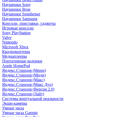
Наушники Sony
Наушники Bose
Наушники Sennheiser
Наушники Samsung
Консоли, приставки, гаджеты
Игровые консоли
Sony PlayStation
Valve
Nintendo
Microsoft Xbox
Квадрокоптеры
Медиаплееры
Портативные колонки
Apple HomePod
Яндекс.Станция (Мини)
Яндекс.Станция (Миди)
Яндекс.Станция (Макс)
Яндекс.Станция (Макс Дуо)
Яндекс.Станция (Версия 2.0)
Яндекс.Станция (Лайт)
Системы виртуальной реальности
Экшн-камеры
Умные часы
Умные часы Garmin