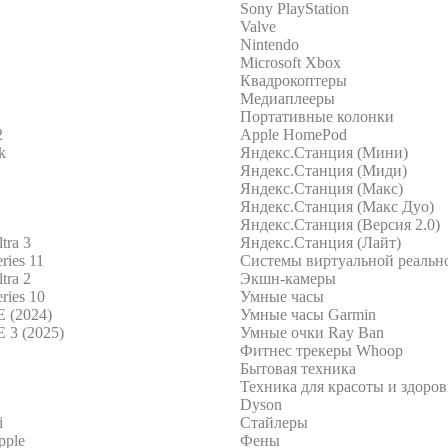
Sony PlayStation
Valve
Nintendo
Microsoft Xbox
Квадрокоптеры
Медиаплееры
Портативные колонки
2
Apple HomePod
k
Яндекс.Станция (Мини)
Яндекс.Станция (Миди)
Яндекс.Станция (Макс)
Яндекс.Станция (Макс Дуо)
Яндекс.Станция (Версия 2.0)
tra 3
Яндекс.Станция (Лайт)
ries 11
Системы виртуальной реальн
tra 2
Экшн-камеры
ries 10
Умные часы
E (2024)
Умные часы Garmin
 3 (2025)
Умные очки Ray Ban
Фитнес трекеры Whoop
Бытовая техника
Техника для красоты и здоров
Dyson
i
Стайлеры
pple
Фены