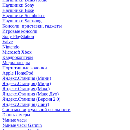
Наушники Sony
Наушники Bose
Наушники Sennheiser
Наушники Samsung
Консоли, приставки, гаджеты
Игровые консоли
Sony PlayStation
Valve
Nintendo
Microsoft Xbox
Квадрокоптеры
Медиаплееры
Портативные колонки
Apple HomePod
Яндекс.Станция (Мини)
Яндекс.Станция (Миди)
Яндекс.Станция (Макс)
Яндекс.Станция (Макс Дуо)
Яндекс.Станция (Версия 2.0)
Яндекс.Станция (Лайт)
Системы виртуальной реальности
Экшн-камеры
Умные часы
Умные часы Garmin