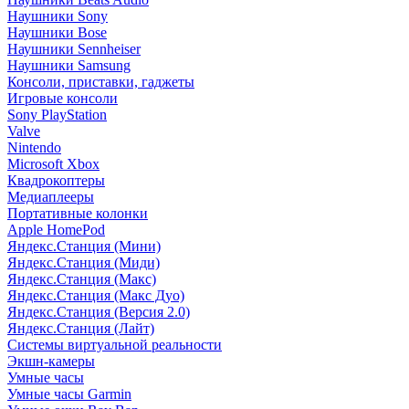
Наушники Sony
Наушники Bose
Наушники Sennheiser
Наушники Samsung
Консоли, приставки, гаджеты
Игровые консоли
Sony PlayStation
Valve
Nintendo
Microsoft Xbox
Квадрокоптеры
Медиаплееры
Портативные колонки
Apple HomePod
Яндекс.Станция (Мини)
Яндекс.Станция (Миди)
Яндекс.Станция (Макс)
Яндекс.Станция (Макс Дуо)
Яндекс.Станция (Версия 2.0)
Яндекс.Станция (Лайт)
Системы виртуальной реальности
Экшн-камеры
Умные часы
Умные часы Garmin