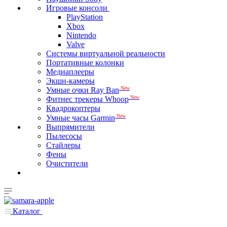
Игровые консоли
PlayStation
Xbox
Nintendo
Valve
Системы виртуальной реальности
Портативные колонки
Медиаплееры
Экшн-камеры
New
Умные очки Ray Ban
New
Фитнес трекеры Whoop
Квадрокоптеры
New
Умные часы Garmin
Выпрямители
Пылесосы
Стайлеры
Фены
Очистители
Каталог