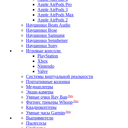
Apple AirPods Pro
Apple AirPods 3
Apple AirPods Max
Apple AirPods 2
Наушники Beats Audio
Наушники Bose
Наушники Samsung
Наушники Sennheiser
Наушники Sony
Игровые консоли
PlayStation
Xbox
Nintendo
Valve
Системы виртуальной реальности
Портативные колонки
Медиаплееры
Экшн-камеры
New
Умные очки Ray Ban
New
Фитнес трекеры Whoop
Квадрокоптеры
New
Умные часы Garmin
Выпрямители
Пылесосы