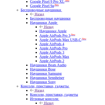
New
Google Pixel 9 Pro XL
New
Google Pixel 9a
Беспроводные наушники
Назад
Беспроводные наушники
Наушники Apple
Назад
Наушники Apple
New
Apple AirPods Pro 3
New
Apple AirPods Max USB-C
Apple AirPods 4
Apple AirPods Pro
Apple AirPods 3
Apple AirPods Max
Apple AirPods 2
Наушники Beats Audio
Наушники Bose
Наушники Samsung
Наушники Sennheiser
Наушники Sony
Консоли, приставки, гаджеты
Назад
Консоли, приставки, гаджеты
Игровые консоли
Назад