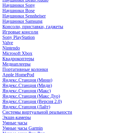
Наушники Sony
Наушники Bose
Наушники Sennheiser
Наушники Samsung
Консоли, приставки, гаджеты
Игровые консоли
Sony PlayStation
Valve
Nintendo
Microsoft Xbox
Квадрокоптеры
Медиаплееры
Портативные колонки
Apple HomePod
Яндекс.Станция (Мини)
Яндекс.Станция (Миди)
Яндекс.Станция (Макс)
Яндекс.Станция (Макс Дуо)
Яндекс.Станция (Версия 2.0)
Яндекс.Станция (Лайт)
Системы виртуальной реальности
Экшн-камеры
Умные часы
Умные часы Garmin