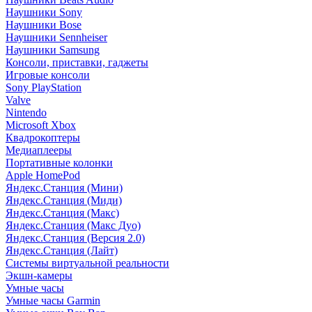
Наушники Sony
Наушники Bose
Наушники Sennheiser
Наушники Samsung
Консоли, приставки, гаджеты
Игровые консоли
Sony PlayStation
Valve
Nintendo
Microsoft Xbox
Квадрокоптеры
Медиаплееры
Портативные колонки
Apple HomePod
Яндекс.Станция (Мини)
Яндекс.Станция (Миди)
Яндекс.Станция (Макс)
Яндекс.Станция (Макс Дуо)
Яндекс.Станция (Версия 2.0)
Яндекс.Станция (Лайт)
Системы виртуальной реальности
Экшн-камеры
Умные часы
Умные часы Garmin