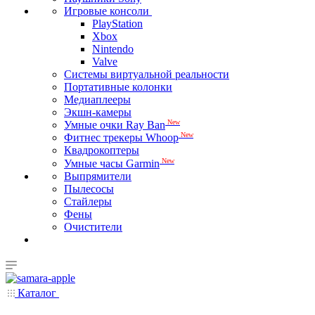
Игровые консоли
PlayStation
Xbox
Nintendo
Valve
Системы виртуальной реальности
Портативные колонки
Медиаплееры
Экшн-камеры
New
Умные очки Ray Ban
New
Фитнес трекеры Whoop
Квадрокоптеры
New
Умные часы Garmin
Выпрямители
Пылесосы
Стайлеры
Фены
Очистители
Каталог