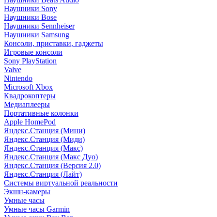
Наушники Sony
Наушники Bose
Наушники Sennheiser
Наушники Samsung
Консоли, приставки, гаджеты
Игровые консоли
Sony PlayStation
Valve
Nintendo
Microsoft Xbox
Квадрокоптеры
Медиаплееры
Портативные колонки
Apple HomePod
Яндекс.Станция (Мини)
Яндекс.Станция (Миди)
Яндекс.Станция (Макс)
Яндекс.Станция (Макс Дуо)
Яндекс.Станция (Версия 2.0)
Яндекс.Станция (Лайт)
Системы виртуальной реальности
Экшн-камеры
Умные часы
Умные часы Garmin