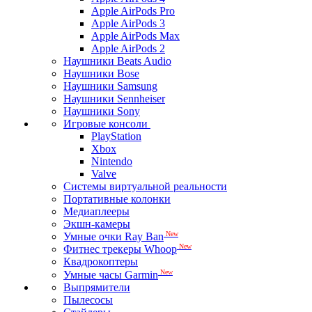
Apple AirPods Pro
Apple AirPods 3
Apple AirPods Max
Apple AirPods 2
Наушники Beats Audio
Наушники Bose
Наушники Samsung
Наушники Sennheiser
Наушники Sony
Игровые консоли
PlayStation
Xbox
Nintendo
Valve
Системы виртуальной реальности
Портативные колонки
Медиаплееры
Экшн-камеры
New
Умные очки Ray Ban
New
Фитнес трекеры Whoop
Квадрокоптеры
New
Умные часы Garmin
Выпрямители
Пылесосы