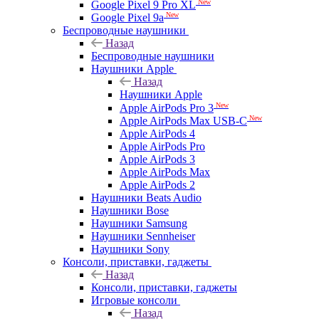
New
Google Pixel 9 Pro XL
New
Google Pixel 9a
Беспроводные наушники
Назад
Беспроводные наушники
Наушники Apple
Назад
Наушники Apple
New
Apple AirPods Pro 3
New
Apple AirPods Max USB-C
Apple AirPods 4
Apple AirPods Pro
Apple AirPods 3
Apple AirPods Max
Apple AirPods 2
Наушники Beats Audio
Наушники Bose
Наушники Samsung
Наушники Sennheiser
Наушники Sony
Консоли, приставки, гаджеты
Назад
Консоли, приставки, гаджеты
Игровые консоли
Назад