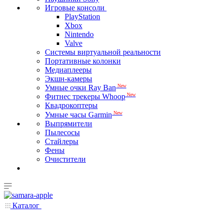
Игровые консоли
PlayStation
Xbox
Nintendo
Valve
Системы виртуальной реальности
Портативные колонки
Медиаплееры
Экшн-камеры
New
Умные очки Ray Ban
New
Фитнес трекеры Whoop
Квадрокоптеры
New
Умные часы Garmin
Выпрямители
Пылесосы
Стайлеры
Фены
Очистители
Каталог