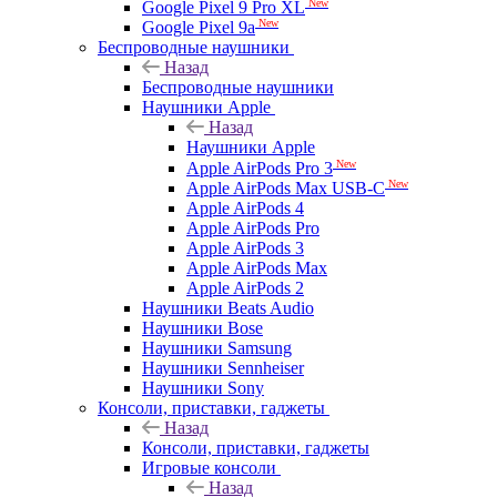
New
Google Pixel 9 Pro XL
New
Google Pixel 9a
Беспроводные наушники
Назад
Беспроводные наушники
Наушники Apple
Назад
Наушники Apple
New
Apple AirPods Pro 3
New
Apple AirPods Max USB-C
Apple AirPods 4
Apple AirPods Pro
Apple AirPods 3
Apple AirPods Max
Apple AirPods 2
Наушники Beats Audio
Наушники Bose
Наушники Samsung
Наушники Sennheiser
Наушники Sony
Консоли, приставки, гаджеты
Назад
Консоли, приставки, гаджеты
Игровые консоли
Назад