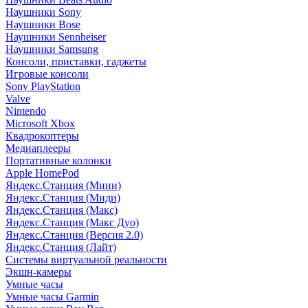
Наушники Sony
Наушники Bose
Наушники Sennheiser
Наушники Samsung
Консоли, приставки, гаджеты
Игровые консоли
Sony PlayStation
Valve
Nintendo
Microsoft Xbox
Квадрокоптеры
Медиаплееры
Портативные колонки
Apple HomePod
Яндекс.Станция (Мини)
Яндекс.Станция (Миди)
Яндекс.Станция (Макс)
Яндекс.Станция (Макс Дуо)
Яндекс.Станция (Версия 2.0)
Яндекс.Станция (Лайт)
Системы виртуальной реальности
Экшн-камеры
Умные часы
Умные часы Garmin