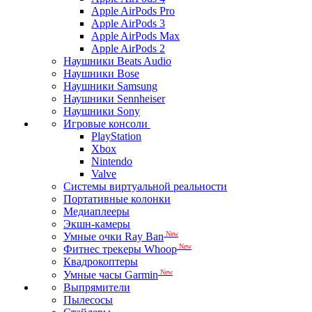
Apple AirPods Pro
Apple AirPods 3
Apple AirPods Max
Apple AirPods 2
Наушники Beats Audio
Наушники Bose
Наушники Samsung
Наушники Sennheiser
Наушники Sony
Игровые консоли
PlayStation
Xbox
Nintendo
Valve
Системы виртуальной реальности
Портативные колонки
Медиаплееры
Экшн-камеры
New
Умные очки Ray Ban
New
Фитнес трекеры Whoop
Квадрокоптеры
New
Умные часы Garmin
Выпрямители
Пылесосы