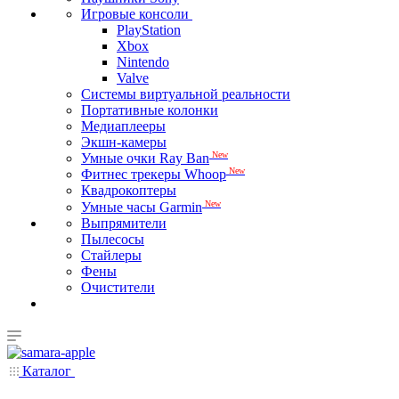
Игровые консоли
PlayStation
Xbox
Nintendo
Valve
Системы виртуальной реальности
Портативные колонки
Медиаплееры
Экшн-камеры
New
Умные очки Ray Ban
New
Фитнес трекеры Whoop
Квадрокоптеры
New
Умные часы Garmin
Выпрямители
Пылесосы
Стайлеры
Фены
Очистители
Каталог