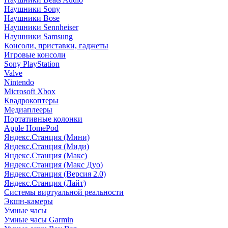
Наушники Sony
Наушники Bose
Наушники Sennheiser
Наушники Samsung
Консоли, приставки, гаджеты
Игровые консоли
Sony PlayStation
Valve
Nintendo
Microsoft Xbox
Квадрокоптеры
Медиаплееры
Портативные колонки
Apple HomePod
Яндекс.Станция (Мини)
Яндекс.Станция (Миди)
Яндекс.Станция (Макс)
Яндекс.Станция (Макс Дуо)
Яндекс.Станция (Версия 2.0)
Яндекс.Станция (Лайт)
Системы виртуальной реальности
Экшн-камеры
Умные часы
Умные часы Garmin