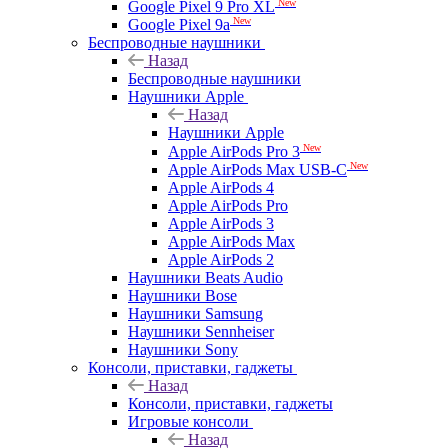
New
Google Pixel 9 Pro XL
New
Google Pixel 9a
Беспроводные наушники
Назад
Беспроводные наушники
Наушники Apple
Назад
Наушники Apple
New
Apple AirPods Pro 3
New
Apple AirPods Max USB-C
Apple AirPods 4
Apple AirPods Pro
Apple AirPods 3
Apple AirPods Max
Apple AirPods 2
Наушники Beats Audio
Наушники Bose
Наушники Samsung
Наушники Sennheiser
Наушники Sony
Консоли, приставки, гаджеты
Назад
Консоли, приставки, гаджеты
Игровые консоли
Назад