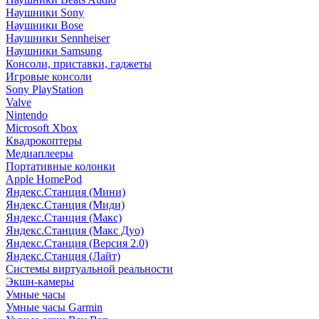
Наушники Sony
Наушники Bose
Наушники Sennheiser
Наушники Samsung
Консоли, приставки, гаджеты
Игровые консоли
Sony PlayStation
Valve
Nintendo
Microsoft Xbox
Квадрокоптеры
Медиаплееры
Портативные колонки
Apple HomePod
Яндекс.Станция (Мини)
Яндекс.Станция (Миди)
Яндекс.Станция (Макс)
Яндекс.Станция (Макс Дуо)
Яндекс.Станция (Версия 2.0)
Яндекс.Станция (Лайт)
Системы виртуальной реальности
Экшн-камеры
Умные часы
Умные часы Garmin