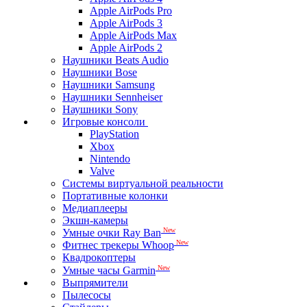
Apple AirPods Pro
Apple AirPods 3
Apple AirPods Max
Apple AirPods 2
Наушники Beats Audio
Наушники Bose
Наушники Samsung
Наушники Sennheiser
Наушники Sony
Игровые консоли
PlayStation
Xbox
Nintendo
Valve
Системы виртуальной реальности
Портативные колонки
Медиаплееры
Экшн-камеры
New
Умные очки Ray Ban
New
Фитнес трекеры Whoop
Квадрокоптеры
New
Умные часы Garmin
Выпрямители
Пылесосы