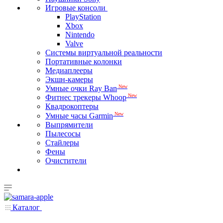
Игровые консоли
PlayStation
Xbox
Nintendo
Valve
Системы виртуальной реальности
Портативные колонки
Медиаплееры
Экшн-камеры
New
Умные очки Ray Ban
New
Фитнес трекеры Whoop
Квадрокоптеры
New
Умные часы Garmin
Выпрямители
Пылесосы
Стайлеры
Фены
Очистители
Каталог