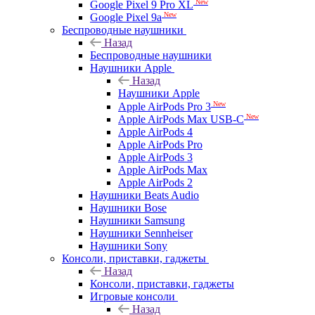
New
Google Pixel 9 Pro XL
New
Google Pixel 9a
Беспроводные наушники
Назад
Беспроводные наушники
Наушники Apple
Назад
Наушники Apple
New
Apple AirPods Pro 3
New
Apple AirPods Max USB-C
Apple AirPods 4
Apple AirPods Pro
Apple AirPods 3
Apple AirPods Max
Apple AirPods 2
Наушники Beats Audio
Наушники Bose
Наушники Samsung
Наушники Sennheiser
Наушники Sony
Консоли, приставки, гаджеты
Назад
Консоли, приставки, гаджеты
Игровые консоли
Назад