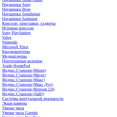
Наушники Sony
Наушники Bose
Наушники Sennheiser
Наушники Samsung
Консоли, приставки, гаджеты
Игровые консоли
Sony PlayStation
Valve
Nintendo
Microsoft Xbox
Квадрокоптеры
Медиаплееры
Портативные колонки
Apple HomePod
Яндекс.Станция (Мини)
Яндекс.Станция (Миди)
Яндекс.Станция (Макс)
Яндекс.Станция (Макс Дуо)
Яндекс.Станция (Версия 2.0)
Яндекс.Станция (Лайт)
Системы виртуальной реальности
Экшн-камеры
Умные часы
Умные часы Garmin