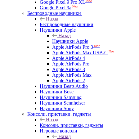
New
Google Pixel 9 Pro XL
New
Google Pixel 9a
Беспроводные наушники
Назад
Беспроводные наушники
Наушники Apple
Назад
Наушники Apple
New
Apple AirPods Pro 3
New
Apple AirPods Max USB-C
Apple AirPods 4
Apple AirPods Pro
Apple AirPods 3
Apple AirPods Max
Apple AirPods 2
Наушники Beats Audio
Наушники Bose
Наушники Samsung
Наушники Sennheiser
Наушники Sony
Консоли, приставки, гаджеты
Назад
Консоли, приставки, гаджеты
Игровые консоли
Назад