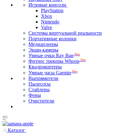
Игровые консоли
PlayStation
Xbox
Nintendo
Valve
Системы виртуальной реальности
Портативные колонки
Медиаплееры
Экшн-камеры
New
Умные очки Ray Ban
New
Фитнес трекеры Whoop
Квадрокоптеры
New
Умные часы Garmin
Выпрямители
Пылесосы
Стайлеры
Фены
Очистители
Каталог