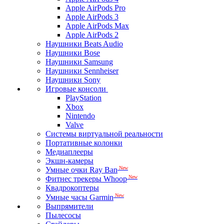
Apple AirPods Pro
Apple AirPods 3
Apple AirPods Max
Apple AirPods 2
Наушники Beats Audio
Наушники Bose
Наушники Samsung
Наушники Sennheiser
Наушники Sony
Игровые консоли
PlayStation
Xbox
Nintendo
Valve
Системы виртуальной реальности
Портативные колонки
Медиаплееры
Экшн-камеры
New
Умные очки Ray Ban
New
Фитнес трекеры Whoop
Квадрокоптеры
New
Умные часы Garmin
Выпрямители
Пылесосы