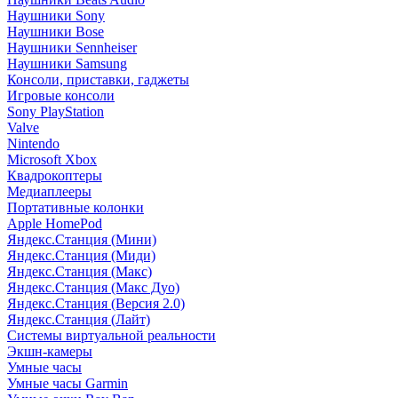
Наушники Sony
Наушники Bose
Наушники Sennheiser
Наушники Samsung
Консоли, приставки, гаджеты
Игровые консоли
Sony PlayStation
Valve
Nintendo
Microsoft Xbox
Квадрокоптеры
Медиаплееры
Портативные колонки
Apple HomePod
Яндекс.Станция (Мини)
Яндекс.Станция (Миди)
Яндекс.Станция (Макс)
Яндекс.Станция (Макс Дуо)
Яндекс.Станция (Версия 2.0)
Яндекс.Станция (Лайт)
Системы виртуальной реальности
Экшн-камеры
Умные часы
Умные часы Garmin