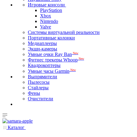
Игровые консоли
PlayStation
Xbox
Nintendo
Valve
Системы виртуальной реальности
Портативные колонки
Медиаплееры
Экшн-камеры
New
Умные очки Ray Ban
New
Фитнес трекеры Whoop
Квадрокоптеры
New
Умные часы Garmin
Выпрямители
Пылесосы
Стайлеры
Фены
Очистители
Каталог