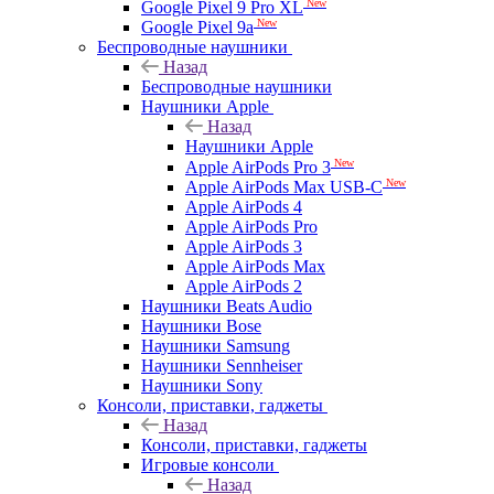
New
Google Pixel 9 Pro XL
New
Google Pixel 9a
Беспроводные наушники
Назад
Беспроводные наушники
Наушники Apple
Назад
Наушники Apple
New
Apple AirPods Pro 3
New
Apple AirPods Max USB-C
Apple AirPods 4
Apple AirPods Pro
Apple AirPods 3
Apple AirPods Max
Apple AirPods 2
Наушники Beats Audio
Наушники Bose
Наушники Samsung
Наушники Sennheiser
Наушники Sony
Консоли, приставки, гаджеты
Назад
Консоли, приставки, гаджеты
Игровые консоли
Назад