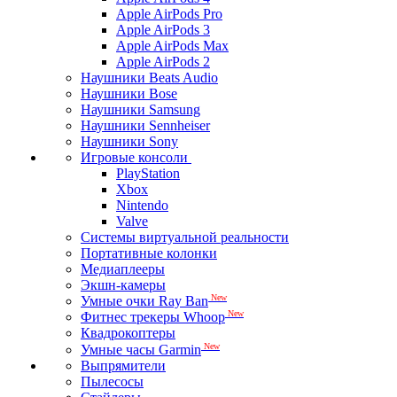
Apple AirPods Pro
Apple AirPods 3
Apple AirPods Max
Apple AirPods 2
Наушники Beats Audio
Наушники Bose
Наушники Samsung
Наушники Sennheiser
Наушники Sony
Игровые консоли
PlayStation
Xbox
Nintendo
Valve
Системы виртуальной реальности
Портативные колонки
Медиаплееры
Экшн-камеры
New
Умные очки Ray Ban
New
Фитнес трекеры Whoop
Квадрокоптеры
New
Умные часы Garmin
Выпрямители
Пылесосы