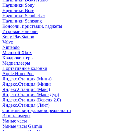
Наушники Sony
Наушники Bose
Наушники Sennheiser
Наушники Samsung
Консоли, приставки, гаджеты
Игровые консоли
Sony PlayStation
Valve
Nintendo
Microsoft Xbox
Квадрокоптеры
Медиаплееры
Портативные колонки
Apple HomePod
Яндекс.Станция (Мини)
Яндекс.Станция (Миди)
Яндекс.Станция (Макс)
Яндекс.Станция (Макс Дуо)
Яндекс.Станция (Версия 2.0)
Яндекс.Станция (Лайт)
Системы виртуальной реальности
Экшн-камеры
Умные часы
Умные часы Garmin