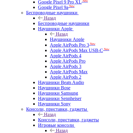
New
Google Pixel 9 Pro XL
New
Google Pixel 9a
Беспроводные наушники
Назад
Беспроводные наушники
Наушники Apple
Назад
Наушники Apple
New
Apple AirPods Pro 3
New
Apple AirPods Max USB-C
Apple AirPods 4
Apple AirPods Pro
Apple AirPods 3
Apple AirPods Max
Apple AirPods 2
Наушники Beats Audio
Наушники Bose
Наушники Samsung
Наушники Sennheiser
Наушники Sony
Консоли, приставки, гаджеты
Назад
Консоли, приставки, гаджеты
Игровые консоли
Назад