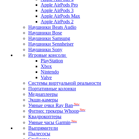
Apple AirPods Pro
Apple AirPods 3
Apple AirPods Max
Apple AirPods 2
Наушники Beats Audio
Наушники Bose
Наушники Samsung
Наушники Sennheiser
Наушники Sony
Игровые консоли
PlayStation
Xbox
Nintendo
Valve
Системы виртуальной реальности
Портативные колонки
Медиаплееры
Экшн-камеры
New
Умные очки Ray Ban
New
Фитнес трекеры Whoop
Квадрокоптеры
New
Умные часы Garmin
Выпрямители
Пылесосы