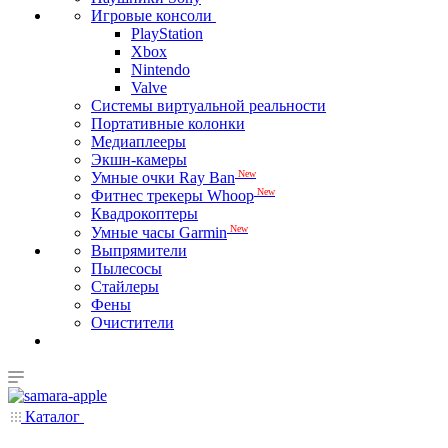
Игровые консоли
PlayStation
Xbox
Nintendo
Valve
Системы виртуальной реальности
Портативные колонки
Медиаплееры
Экшн-камеры
New
Умные очки Ray Ban
New
Фитнес трекеры Whoop
Квадрокоптеры
New
Умные часы Garmin
Выпрямители
Пылесосы
Стайлеры
Фены
Очистители
Каталог