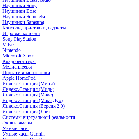
Наушники Sony
Наушники Bose
Наушники Sennheiser
Наушники Samsung
Консоли, приставки, гаджеты
Игровые консоли
Sony PlayStation
Valve
Nintendo
Microsoft Xbox
Квадрокоптеры
Медиаплееры
Портативные колонки
Apple HomePod
Яндекс.Станция (Мини)
Яндекс.Станция (Миди)
Яндекс.Станция (Макс)
Яндекс.Станция (Макс Дуо)
Яндекс.Станция (Версия 2.0)
Яндекс.Станция (Лайт)
Системы виртуальной реальности
Экшн-камеры
Умные часы
Умные часы Garmin