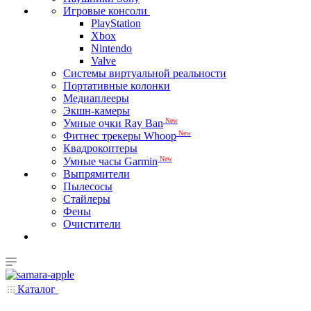
Игровые консоли
PlayStation
Xbox
Nintendo
Valve
Системы виртуальной реальности
Портативные колонки
Медиаплееры
Экшн-камеры
New
Умные очки Ray Ban
New
Фитнес трекеры Whoop
Квадрокоптеры
New
Умные часы Garmin
Выпрямители
Пылесосы
Стайлеры
Фены
Очистители
Каталог