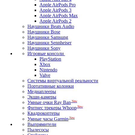
Apple AirPods Pro
Apple AirPods 3
Apple AirPods Max
Apple AirPods 2
Наушники Beats Audio
Наушники Bose
Наушники Samsung
Наушники Sennheiser
Наушники Sony
Игровые консоли
PlayStation
Xbox
Nintendo
Valve
Системы виртуальной реальности
Портативные колонки
Медиаплееры
Экшн-камеры
New
Умные очки Ray Ban
New
Фитнес трекеры Whoop
Квадрокоптеры
New
Умные часы Garmin
Выпрямители
Пылесосы