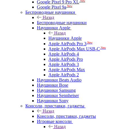
New
Google Pixel 9 Pro XL
New
Google Pixel 9a
Беспроводные наушники
Назад
Беспроводные наушники
Наушники Apple
Назад
Наушники Apple
New
Apple AirPods Pro 3
New
Apple AirPods Max USB-C
Apple AirPods 4
Apple AirPods Pro
Apple AirPods 3
Apple AirPods Max
Apple AirPods 2
Наушники Beats Audio
Наушники Bose
Наушники Samsung
Наушники Sennheiser
Наушники Sony
Консоли, приставки, гаджеты
Назад
Консоли, приставки, гаджеты
Игровые консоли
Назад