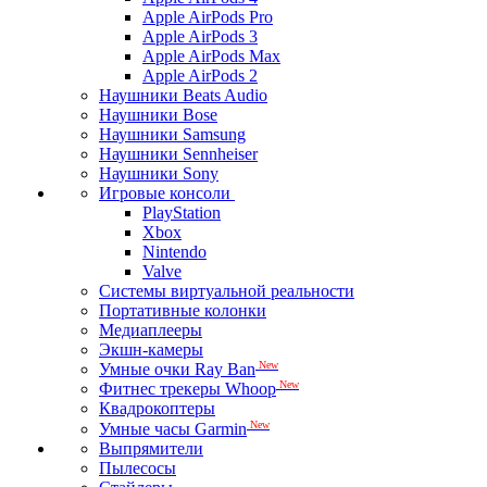
Apple AirPods Pro
Apple AirPods 3
Apple AirPods Max
Apple AirPods 2
Наушники Beats Audio
Наушники Bose
Наушники Samsung
Наушники Sennheiser
Наушники Sony
Игровые консоли
PlayStation
Xbox
Nintendo
Valve
Системы виртуальной реальности
Портативные колонки
Медиаплееры
Экшн-камеры
New
Умные очки Ray Ban
New
Фитнес трекеры Whoop
Квадрокоптеры
New
Умные часы Garmin
Выпрямители
Пылесосы