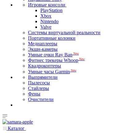
Игровые консоли
PlayStation
Xbox
Nintendo
Valve
Системы виртуальной реальности
Портативные колонки
Медиаплееры
Экшн-камеры
New
Умные очки Ray Ban
New
Фитнес трекеры Whoop
Квадрокоптеры
New
Умные часы Garmin
Выпрямители
Пылесосы
Стайлеры
Фены
Очистители
Каталог