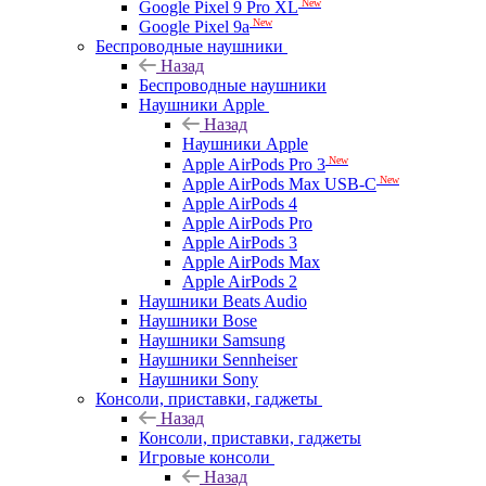
New
Google Pixel 9 Pro XL
New
Google Pixel 9a
Беспроводные наушники
Назад
Беспроводные наушники
Наушники Apple
Назад
Наушники Apple
New
Apple AirPods Pro 3
New
Apple AirPods Max USB-C
Apple AirPods 4
Apple AirPods Pro
Apple AirPods 3
Apple AirPods Max
Apple AirPods 2
Наушники Beats Audio
Наушники Bose
Наушники Samsung
Наушники Sennheiser
Наушники Sony
Консоли, приставки, гаджеты
Назад
Консоли, приставки, гаджеты
Игровые консоли
Назад