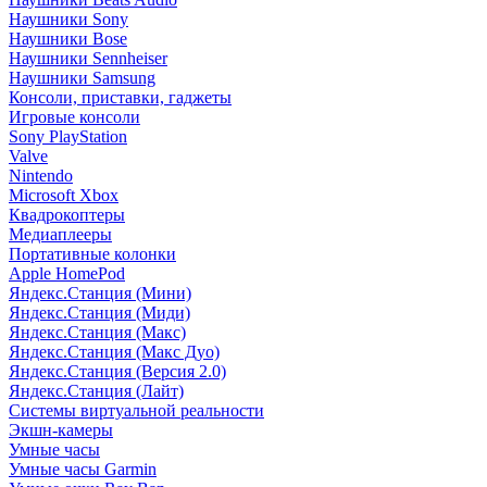
Наушники Sony
Наушники Bose
Наушники Sennheiser
Наушники Samsung
Консоли, приставки, гаджеты
Игровые консоли
Sony PlayStation
Valve
Nintendo
Microsoft Xbox
Квадрокоптеры
Медиаплееры
Портативные колонки
Apple HomePod
Яндекс.Станция (Мини)
Яндекс.Станция (Миди)
Яндекс.Станция (Макс)
Яндекс.Станция (Макс Дуо)
Яндекс.Станция (Версия 2.0)
Яндекс.Станция (Лайт)
Системы виртуальной реальности
Экшн-камеры
Умные часы
Умные часы Garmin