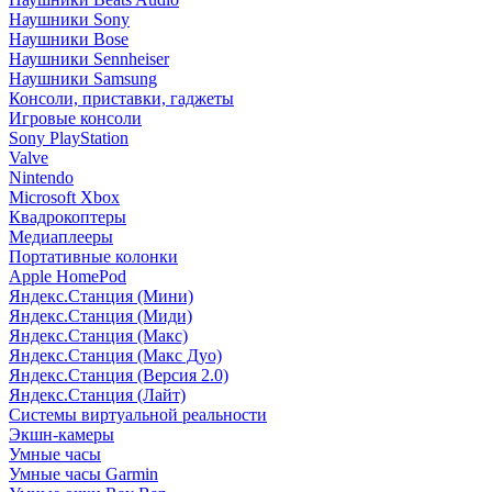
Наушники Sony
Наушники Bose
Наушники Sennheiser
Наушники Samsung
Консоли, приставки, гаджеты
Игровые консоли
Sony PlayStation
Valve
Nintendo
Microsoft Xbox
Квадрокоптеры
Медиаплееры
Портативные колонки
Apple HomePod
Яндекс.Станция (Мини)
Яндекс.Станция (Миди)
Яндекс.Станция (Макс)
Яндекс.Станция (Макс Дуо)
Яндекс.Станция (Версия 2.0)
Яндекс.Станция (Лайт)
Системы виртуальной реальности
Экшн-камеры
Умные часы
Умные часы Garmin