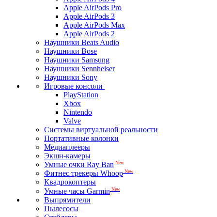
Apple AirPods Pro
Apple AirPods 3
Apple AirPods Max
Apple AirPods 2
Наушники Beats Audio
Наушники Bose
Наушники Samsung
Наушники Sennheiser
Наушники Sony
Игровые консоли
PlayStation
Xbox
Nintendo
Valve
Системы виртуальной реальности
Портативные колонки
Медиаплееры
Экшн-камеры
New
Умные очки Ray Ban
New
Фитнес трекеры Whoop
Квадрокоптеры
New
Умные часы Garmin
Выпрямители
Пылесосы