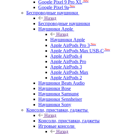
New
Google Pixel 9 Pro XL
New
Google Pixel 9a
Беспроводные наушники
Назад
Беспроводные наушники
Наушники Apple
Назад
Наушники Apple
New
Apple AirPods Pro 3
New
Apple AirPods Max USB-C
Apple AirPods 4
Apple AirPods Pro
Apple AirPods 3
Apple AirPods Max
Apple AirPods 2
Наушники Beats Audio
Наушники Bose
Наушники Samsung
Наушники Sennheiser
Наушники Sony
Консоли, приставки, гаджеты
Назад
Консоли, приставки, гаджеты
Игровые консоли
Назад