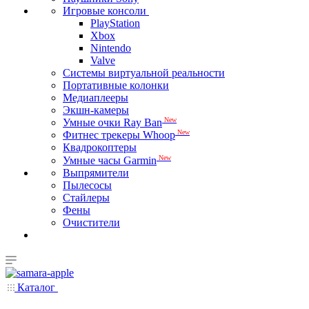
Игровые консоли
PlayStation
Xbox
Nintendo
Valve
Системы виртуальной реальности
Портативные колонки
Медиаплееры
Экшн-камеры
New
Умные очки Ray Ban
New
Фитнес трекеры Whoop
Квадрокоптеры
New
Умные часы Garmin
Выпрямители
Пылесосы
Стайлеры
Фены
Очистители
Каталог