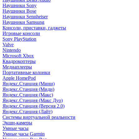
Наушники Sony
Наушники Bose
Наушники Sennheiser
Наушники Samsung
Консоли, приставки, гаджеты
Игровые консоли
Sony PlayStation
Valve
Nintendo
Microsoft Xbox
Квадрокоптеры
Медиаплееры
Портативные колонки
Apple HomePod
Яндекс.Станция (Мини)
Яндекс.Станция (Миди)
Яндекс.Станция (Макс)
Яндекс.Станция (Макс Дуо)
Яндекс.Станция (Версия 2.0)
Яндекс.Станция (Лайт)
Системы виртуальной реальности
Экшн-камеры
Умные часы
Умные часы Garmin