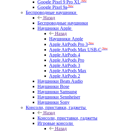
New
Google Pixel 9 Pro XL
New
Google Pixel 9a
Беспроводные наушники
Назад
Беспроводные наушники
Наушники Apple
Назад
Наушники Apple
New
Apple AirPods Pro 3
New
Apple AirPods Max USB-C
Apple AirPods 4
Apple AirPods Pro
Apple AirPods 3
Apple AirPods Max
Apple AirPods 2
Наушники Beats Audio
Наушники Bose
Наушники Samsung
Наушники Sennheiser
Наушники Sony
Консоли, приставки, гаджеты
Назад
Консоли, приставки, гаджеты
Игровые консоли
Назад