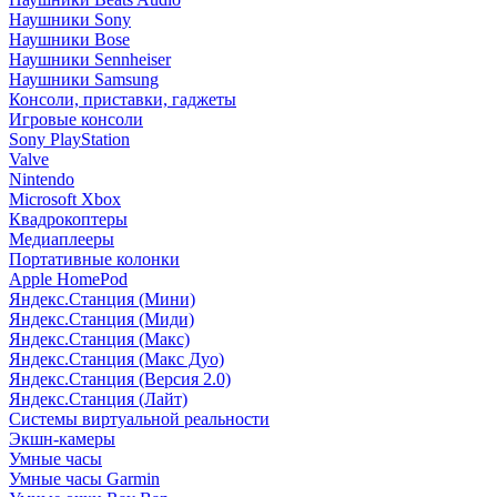
Наушники Sony
Наушники Bose
Наушники Sennheiser
Наушники Samsung
Консоли, приставки, гаджеты
Игровые консоли
Sony PlayStation
Valve
Nintendo
Microsoft Xbox
Квадрокоптеры
Медиаплееры
Портативные колонки
Apple HomePod
Яндекс.Станция (Мини)
Яндекс.Станция (Миди)
Яндекс.Станция (Макс)
Яндекс.Станция (Макс Дуо)
Яндекс.Станция (Версия 2.0)
Яндекс.Станция (Лайт)
Системы виртуальной реальности
Экшн-камеры
Умные часы
Умные часы Garmin