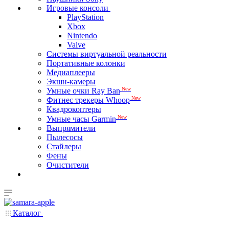
Игровые консоли
PlayStation
Xbox
Nintendo
Valve
Системы виртуальной реальности
Портативные колонки
Медиаплееры
Экшн-камеры
New
Умные очки Ray Ban
New
Фитнес трекеры Whoop
Квадрокоптеры
New
Умные часы Garmin
Выпрямители
Пылесосы
Стайлеры
Фены
Очистители
Каталог