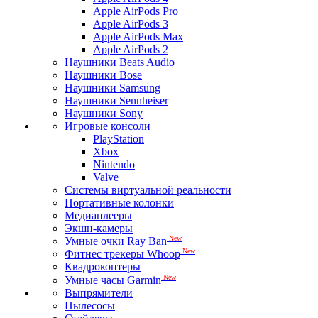
Apple AirPods Pro
Apple AirPods 3
Apple AirPods Max
Apple AirPods 2
Наушники Beats Audio
Наушники Bose
Наушники Samsung
Наушники Sennheiser
Наушники Sony
Игровые консоли
PlayStation
Xbox
Nintendo
Valve
Системы виртуальной реальности
Портативные колонки
Медиаплееры
Экшн-камеры
New
Умные очки Ray Ban
New
Фитнес трекеры Whoop
Квадрокоптеры
New
Умные часы Garmin
Выпрямители
Пылесосы