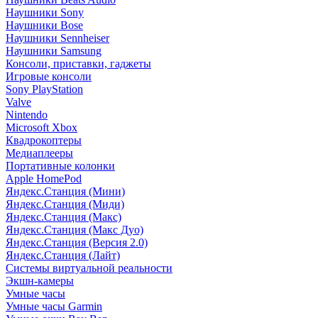
Наушники Sony
Наушники Bose
Наушники Sennheiser
Наушники Samsung
Консоли, приставки, гаджеты
Игровые консоли
Sony PlayStation
Valve
Nintendo
Microsoft Xbox
Квадрокоптеры
Медиаплееры
Портативные колонки
Apple HomePod
Яндекс.Станция (Мини)
Яндекс.Станция (Миди)
Яндекс.Станция (Макс)
Яндекс.Станция (Макс Дуо)
Яндекс.Станция (Версия 2.0)
Яндекс.Станция (Лайт)
Системы виртуальной реальности
Экшн-камеры
Умные часы
Умные часы Garmin