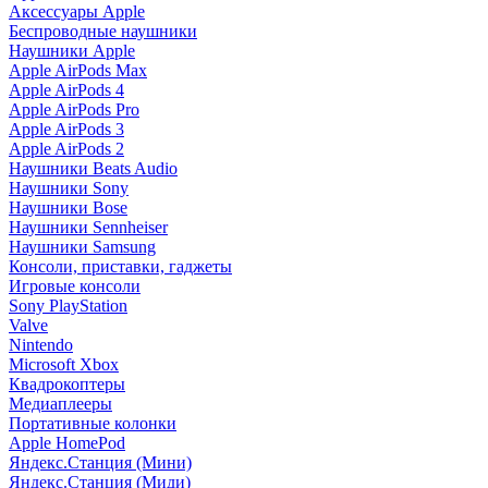
Аксессуары Apple
Беспроводные наушники
Наушники Apple
Apple AirPods Max
Apple AirPods 4
Apple AirPods Pro
Apple AirPods 3
Apple AirPods 2
Наушники Beats Audio
Наушники Sony
Наушники Bose
Наушники Sennheiser
Наушники Samsung
Консоли, приставки, гаджеты
Игровые консоли
Sony PlayStation
Valve
Nintendo
Microsoft Xbox
Квадрокоптеры
Медиаплееры
Портативные колонки
Apple HomePod
Яндекс.Станция (Мини)
Яндекс.Станция (Миди)