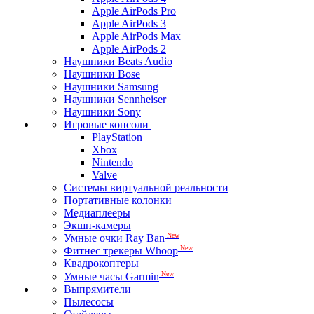
Apple AirPods Pro
Apple AirPods 3
Apple AirPods Max
Apple AirPods 2
Наушники Beats Audio
Наушники Bose
Наушники Samsung
Наушники Sennheiser
Наушники Sony
Игровые консоли
PlayStation
Xbox
Nintendo
Valve
Системы виртуальной реальности
Портативные колонки
Медиаплееры
Экшн-камеры
New
Умные очки Ray Ban
New
Фитнес трекеры Whoop
Квадрокоптеры
New
Умные часы Garmin
Выпрямители
Пылесосы