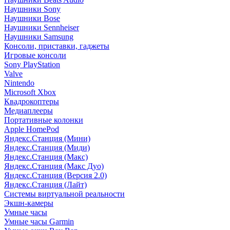
Наушники Sony
Наушники Bose
Наушники Sennheiser
Наушники Samsung
Консоли, приставки, гаджеты
Игровые консоли
Sony PlayStation
Valve
Nintendo
Microsoft Xbox
Квадрокоптеры
Медиаплееры
Портативные колонки
Apple HomePod
Яндекс.Станция (Мини)
Яндекс.Станция (Миди)
Яндекс.Станция (Макс)
Яндекс.Станция (Макс Дуо)
Яндекс.Станция (Версия 2.0)
Яндекс.Станция (Лайт)
Системы виртуальной реальности
Экшн-камеры
Умные часы
Умные часы Garmin