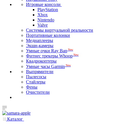
Игровые консоли
PlayStation
Xbox
Nintendo
Valve
Системы виртуальной реальности
Портативные колонки
Медиаплееры
Экшн-камеры
New
Умные очки Ray Ban
New
Фитнес трекеры Whoop
Квадрокоптеры
New
Умные часы Garmin
Выпрямители
Пылесосы
Стайлеры
Фены
Очистители
Каталог