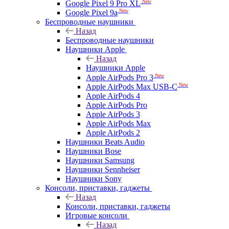
New
Google Pixel 9 Pro XL
New
Google Pixel 9a
Беспроводные наушники
Назад
Беспроводные наушники
Наушники Apple
Назад
Наушники Apple
New
Apple AirPods Pro 3
New
Apple AirPods Max USB-C
Apple AirPods 4
Apple AirPods Pro
Apple AirPods 3
Apple AirPods Max
Apple AirPods 2
Наушники Beats Audio
Наушники Bose
Наушники Samsung
Наушники Sennheiser
Наушники Sony
Консоли, приставки, гаджеты
Назад
Консоли, приставки, гаджеты
Игровые консоли
Назад