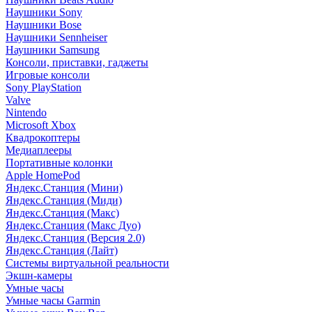
Наушники Sony
Наушники Bose
Наушники Sennheiser
Наушники Samsung
Консоли, приставки, гаджеты
Игровые консоли
Sony PlayStation
Valve
Nintendo
Microsoft Xbox
Квадрокоптеры
Медиаплееры
Портативные колонки
Apple HomePod
Яндекс.Станция (Мини)
Яндекс.Станция (Миди)
Яндекс.Станция (Макс)
Яндекс.Станция (Макс Дуо)
Яндекс.Станция (Версия 2.0)
Яндекс.Станция (Лайт)
Системы виртуальной реальности
Экшн-камеры
Умные часы
Умные часы Garmin