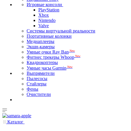
Игровые консоли
PlayStation
Xbox
Nintendo
Valve
Системы виртуальной реальности
Портативные колонки
Медиаплееры
Экшн-камеры
New
Умные очки Ray Ban
New
Фитнес трекеры Whoop
Квадрокоптеры
New
Умные часы Garmin
Выпрямители
Пылесосы
Стайлеры
Фены
Очистители
Каталог