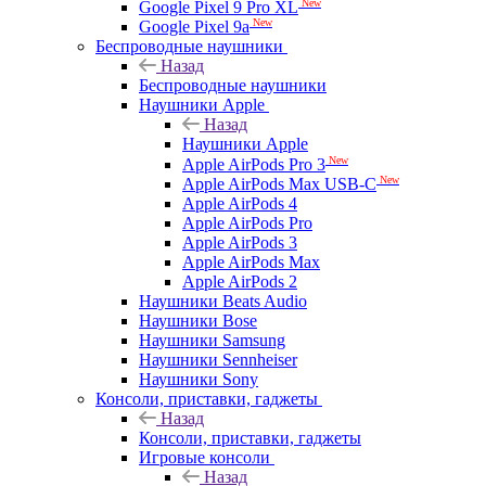
New
Google Pixel 9 Pro XL
New
Google Pixel 9a
Беспроводные наушники
Назад
Беспроводные наушники
Наушники Apple
Назад
Наушники Apple
New
Apple AirPods Pro 3
New
Apple AirPods Max USB-C
Apple AirPods 4
Apple AirPods Pro
Apple AirPods 3
Apple AirPods Max
Apple AirPods 2
Наушники Beats Audio
Наушники Bose
Наушники Samsung
Наушники Sennheiser
Наушники Sony
Консоли, приставки, гаджеты
Назад
Консоли, приставки, гаджеты
Игровые консоли
Назад