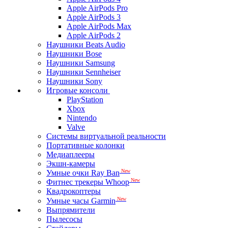
Apple AirPods Pro
Apple AirPods 3
Apple AirPods Max
Apple AirPods 2
Наушники Beats Audio
Наушники Bose
Наушники Samsung
Наушники Sennheiser
Наушники Sony
Игровые консоли
PlayStation
Xbox
Nintendo
Valve
Системы виртуальной реальности
Портативные колонки
Медиаплееры
Экшн-камеры
New
Умные очки Ray Ban
New
Фитнес трекеры Whoop
Квадрокоптеры
New
Умные часы Garmin
Выпрямители
Пылесосы