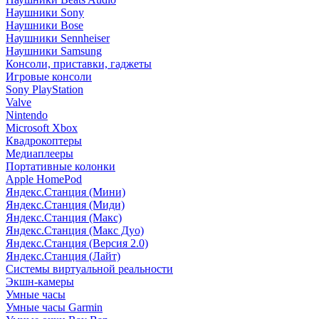
Наушники Sony
Наушники Bose
Наушники Sennheiser
Наушники Samsung
Консоли, приставки, гаджеты
Игровые консоли
Sony PlayStation
Valve
Nintendo
Microsoft Xbox
Квадрокоптеры
Медиаплееры
Портативные колонки
Apple HomePod
Яндекс.Станция (Мини)
Яндекс.Станция (Миди)
Яндекс.Станция (Макс)
Яндекс.Станция (Макс Дуо)
Яндекс.Станция (Версия 2.0)
Яндекс.Станция (Лайт)
Системы виртуальной реальности
Экшн-камеры
Умные часы
Умные часы Garmin