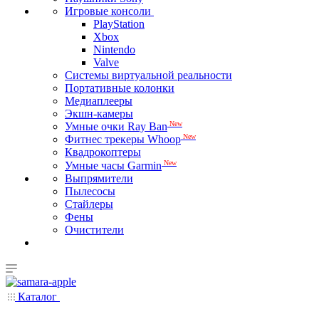
Игровые консоли
PlayStation
Xbox
Nintendo
Valve
Системы виртуальной реальности
Портативные колонки
Медиаплееры
Экшн-камеры
New
Умные очки Ray Ban
New
Фитнес трекеры Whoop
Квадрокоптеры
New
Умные часы Garmin
Выпрямители
Пылесосы
Стайлеры
Фены
Очистители
Каталог