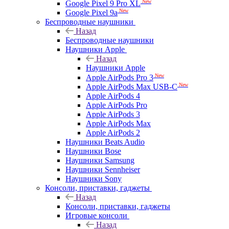
New
Google Pixel 9 Pro XL
New
Google Pixel 9a
Беспроводные наушники
Назад
Беспроводные наушники
Наушники Apple
Назад
Наушники Apple
New
Apple AirPods Pro 3
New
Apple AirPods Max USB-C
Apple AirPods 4
Apple AirPods Pro
Apple AirPods 3
Apple AirPods Max
Apple AirPods 2
Наушники Beats Audio
Наушники Bose
Наушники Samsung
Наушники Sennheiser
Наушники Sony
Консоли, приставки, гаджеты
Назад
Консоли, приставки, гаджеты
Игровые консоли
Назад