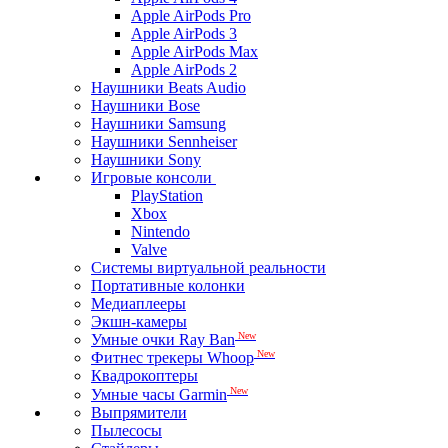
Apple AirPods Pro
Apple AirPods 3
Apple AirPods Max
Apple AirPods 2
Наушники Beats Audio
Наушники Bose
Наушники Samsung
Наушники Sennheiser
Наушники Sony
Игровые консоли
PlayStation
Xbox
Nintendo
Valve
Системы виртуальной реальности
Портативные колонки
Медиаплееры
Экшн-камеры
New
Умные очки Ray Ban
New
Фитнес трекеры Whoop
Квадрокоптеры
New
Умные часы Garmin
Выпрямители
Пылесосы