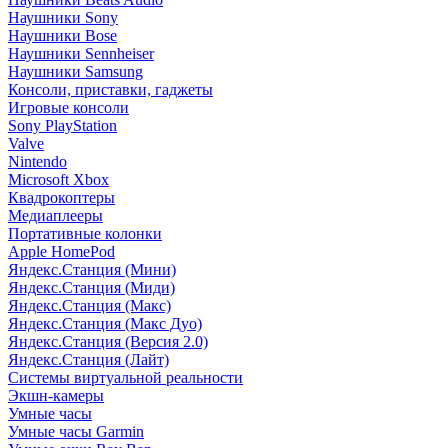
Наушники Sony
Наушники Bose
Наушники Sennheiser
Наушники Samsung
Консоли, приставки, гаджеты
Игровые консоли
Sony PlayStation
Valve
Nintendo
Microsoft Xbox
Квадрокоптеры
Медиаплееры
Портативные колонки
Apple HomePod
Яндекс.Станция (Мини)
Яндекс.Станция (Миди)
Яндекс.Станция (Макс)
Яндекс.Станция (Макс Дуо)
Яндекс.Станция (Версия 2.0)
Яндекс.Станция (Лайт)
Системы виртуальной реальности
Экшн-камеры
Умные часы
Умные часы Garmin