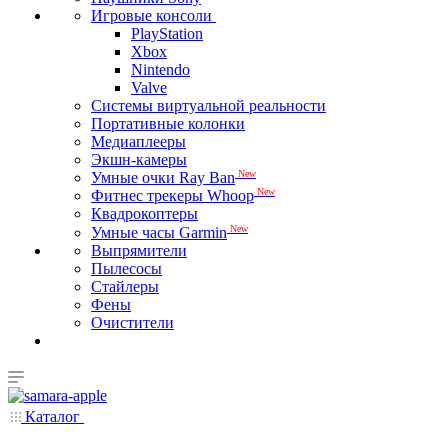
Игровые консоли
PlayStation
Xbox
Nintendo
Valve
Системы виртуальной реальности
Портативные колонки
Медиаплееры
Экшн-камеры
New
Умные очки Ray Ban
New
Фитнес трекеры Whoop
Квадрокоптеры
New
Умные часы Garmin
Выпрямители
Пылесосы
Стайлеры
Фены
Очистители
Каталог