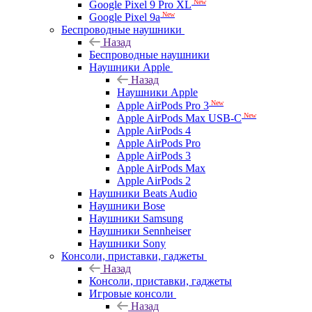
New
Google Pixel 9 Pro XL
New
Google Pixel 9a
Беспроводные наушники
Назад
Беспроводные наушники
Наушники Apple
Назад
Наушники Apple
New
Apple AirPods Pro 3
New
Apple AirPods Max USB-C
Apple AirPods 4
Apple AirPods Pro
Apple AirPods 3
Apple AirPods Max
Apple AirPods 2
Наушники Beats Audio
Наушники Bose
Наушники Samsung
Наушники Sennheiser
Наушники Sony
Консоли, приставки, гаджеты
Назад
Консоли, приставки, гаджеты
Игровые консоли
Назад