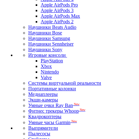
Apple AirPods Pro
Apple AirPods 3
Apple AirPods Max
Apple AirPods 2
Наушники Beats Audio
Наушники Bose
Наушники Samsung
Наушники Sennheiser
Наушники Sony
Игровые консоли
PlayStation
Xbox
Nintendo
Valve
Системы виртуальной реальности
Портативные колонки
Медиаплееры
Экшн-камеры
New
Умные очки Ray Ban
New
Фитнес трекеры Whoop
Квадрокоптеры
New
Умные часы Garmin
Выпрямители
Пылесосы