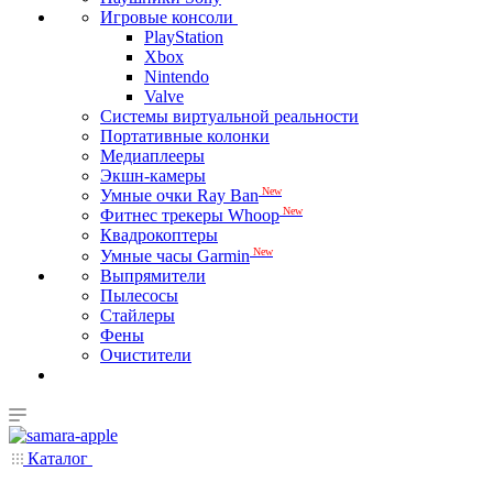
Игровые консоли
PlayStation
Xbox
Nintendo
Valve
Системы виртуальной реальности
Портативные колонки
Медиаплееры
Экшн-камеры
New
Умные очки Ray Ban
New
Фитнес трекеры Whoop
Квадрокоптеры
New
Умные часы Garmin
Выпрямители
Пылесосы
Стайлеры
Фены
Очистители
Каталог