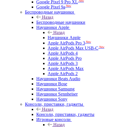
New
Google Pixel 9 Pro XL
New
Google Pixel 9a
Беспроводные наушники
Назад
Беспроводные наушники
Наушники Apple
Назад
Наушники Apple
New
Apple AirPods Pro 3
New
Apple AirPods Max USB-C
Apple AirPods 4
Apple AirPods Pro
Apple AirPods 3
Apple AirPods Max
Apple AirPods 2
Наушники Beats Audio
Наушники Bose
Наушники Samsung
Наушники Sennheiser
Наушники Sony
Консоли, приставки, гаджеты
Назад
Консоли, приставки, гаджеты
Игровые консоли
Назад