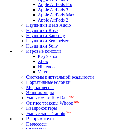
Apple AirPods Pro
Apple AirPods 3
Apple AirPods Max
Apple AirPods 2
Наушники Beats Audio
Наушники Bose
Наушники Samsung
Наушники Sennheiser
Наушники Sony
Игровые консоли
PlayStation
Xbox
Nintendo
Valve
Системы виртуальной реальности
Портативные колонки
Медиаплееры
Экшн-камеры
New
Умные очки Ray Ban
New
Фитнес трекеры Whoop
Квадрокоптеры
New
Умные часы Garmin
Выпрямители
Пылесосы