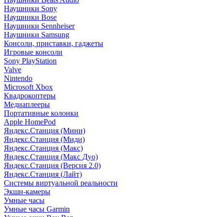
Наушники Sony
Наушники Bose
Наушники Sennheiser
Наушники Samsung
Консоли, приставки, гаджеты
Игровые консоли
Sony PlayStation
Valve
Nintendo
Microsoft Xbox
Квадрокоптеры
Медиаплееры
Портативные колонки
Apple HomePod
Яндекс.Станция (Мини)
Яндекс.Станция (Миди)
Яндекс.Станция (Макс)
Яндекс.Станция (Макс Дуо)
Яндекс.Станция (Версия 2.0)
Яндекс.Станция (Лайт)
Системы виртуальной реальности
Экшн-камеры
Умные часы
Умные часы Garmin