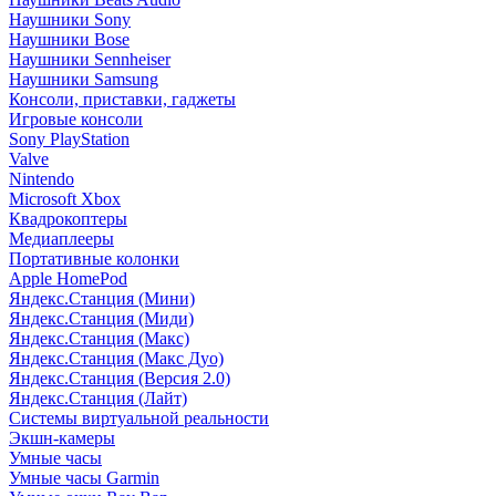
Наушники Sony
Наушники Bose
Наушники Sennheiser
Наушники Samsung
Консоли, приставки, гаджеты
Игровые консоли
Sony PlayStation
Valve
Nintendo
Microsoft Xbox
Квадрокоптеры
Медиаплееры
Портативные колонки
Apple HomePod
Яндекс.Станция (Мини)
Яндекс.Станция (Миди)
Яндекс.Станция (Макс)
Яндекс.Станция (Макс Дуо)
Яндекс.Станция (Версия 2.0)
Яндекс.Станция (Лайт)
Системы виртуальной реальности
Экшн-камеры
Умные часы
Умные часы Garmin