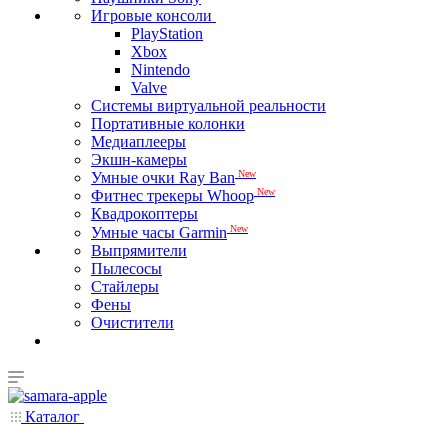
Игровые консоли
PlayStation
Xbox
Nintendo
Valve
Системы виртуальной реальности
Портативные колонки
Медиаплееры
Экшн-камеры
New
Умные очки Ray Ban
New
Фитнес трекеры Whoop
Квадрокоптеры
New
Умные часы Garmin
Выпрямители
Пылесосы
Стайлеры
Фены
Очистители
Каталог