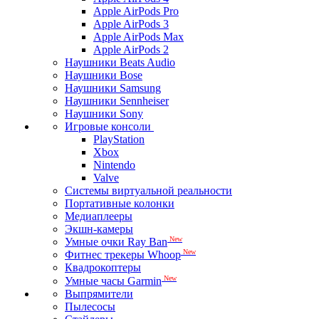
Apple AirPods Pro
Apple AirPods 3
Apple AirPods Max
Apple AirPods 2
Наушники Beats Audio
Наушники Bose
Наушники Samsung
Наушники Sennheiser
Наушники Sony
Игровые консоли
PlayStation
Xbox
Nintendo
Valve
Системы виртуальной реальности
Портативные колонки
Медиаплееры
Экшн-камеры
New
Умные очки Ray Ban
New
Фитнес трекеры Whoop
Квадрокоптеры
New
Умные часы Garmin
Выпрямители
Пылесосы