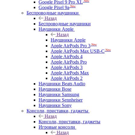
New
Google Pixel 9 Pro XL
New
Google Pixel 9a
Беспроводные наушники
Назад
Беспроводные наушники
Наушники Apple
Назад
Наушники Apple
New
Apple AirPods Pro 3
New
Apple AirPods Max USB-C
Apple AirPods 4
Apple AirPods Pro
Apple AirPods 3
Apple AirPods Max
Apple AirPods 2
Наушники Beats Audio
Наушники Bose
Наушники Samsung
Наушники Sennheiser
Наушники Sony
Консоли, приставки, гаджеты
Назад
Консоли, приставки, гаджеты
Игровые консоли
Назад