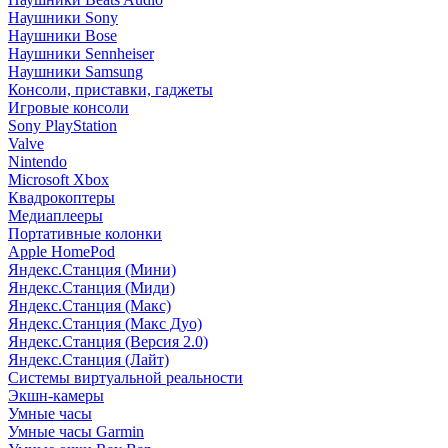
Наушники Sony
Наушники Bose
Наушники Sennheiser
Наушники Samsung
Консоли, приставки, гаджеты
Игровые консоли
Sony PlayStation
Valve
Nintendo
Microsoft Xbox
Квадрокоптеры
Медиаплееры
Портативные колонки
Apple HomePod
Яндекс.Станция (Мини)
Яндекс.Станция (Миди)
Яндекс.Станция (Макс)
Яндекс.Станция (Макс Дуо)
Яндекс.Станция (Версия 2.0)
Яндекс.Станция (Лайт)
Системы виртуальной реальности
Экшн-камеры
Умные часы
Умные часы Garmin