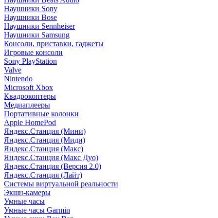
Наушники Sony
Наушники Bose
Наушники Sennheiser
Наушники Samsung
Консоли, приставки, гаджеты
Игровые консоли
Sony PlayStation
Valve
Nintendo
Microsoft Xbox
Квадрокоптеры
Медиаплееры
Портативные колонки
Apple HomePod
Яндекс.Станция (Мини)
Яндекс.Станция (Миди)
Яндекс.Станция (Макс)
Яндекс.Станция (Макс Дуо)
Яндекс.Станция (Версия 2.0)
Яндекс.Станция (Лайт)
Системы виртуальной реальности
Экшн-камеры
Умные часы
Умные часы Garmin