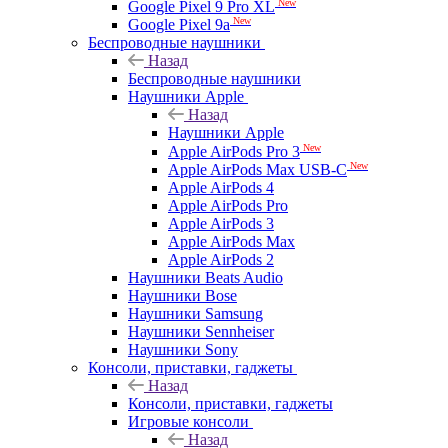
New
Google Pixel 9 Pro XL
New
Google Pixel 9a
Беспроводные наушники
Назад
Беспроводные наушники
Наушники Apple
Назад
Наушники Apple
New
Apple AirPods Pro 3
New
Apple AirPods Max USB-C
Apple AirPods 4
Apple AirPods Pro
Apple AirPods 3
Apple AirPods Max
Apple AirPods 2
Наушники Beats Audio
Наушники Bose
Наушники Samsung
Наушники Sennheiser
Наушники Sony
Консоли, приставки, гаджеты
Назад
Консоли, приставки, гаджеты
Игровые консоли
Назад