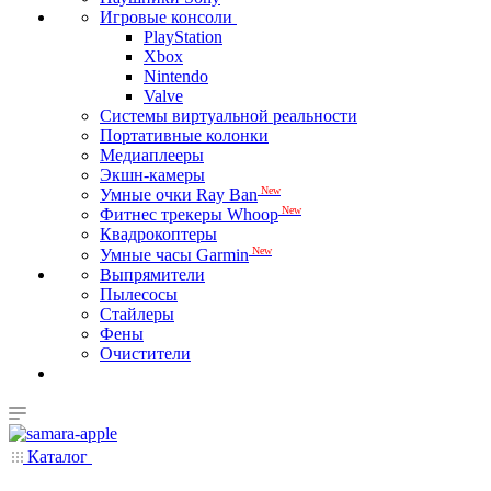
Игровые консоли
PlayStation
Xbox
Nintendo
Valve
Системы виртуальной реальности
Портативные колонки
Медиаплееры
Экшн-камеры
New
Умные очки Ray Ban
New
Фитнес трекеры Whoop
Квадрокоптеры
New
Умные часы Garmin
Выпрямители
Пылесосы
Стайлеры
Фены
Очистители
Каталог