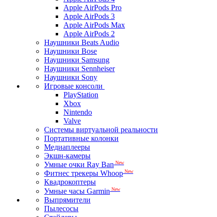
Apple AirPods Pro
Apple AirPods 3
Apple AirPods Max
Apple AirPods 2
Наушники Beats Audio
Наушники Bose
Наушники Samsung
Наушники Sennheiser
Наушники Sony
Игровые консоли
PlayStation
Xbox
Nintendo
Valve
Системы виртуальной реальности
Портативные колонки
Медиаплееры
Экшн-камеры
New
Умные очки Ray Ban
New
Фитнес трекеры Whoop
Квадрокоптеры
New
Умные часы Garmin
Выпрямители
Пылесосы