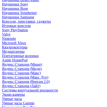
Наушники Sony
Наушники Bose
Наушники Sennheiser
Наушники Samsung
Консоли, приставки, гаджеты
Игровые консоли
Sony PlayStation
Valve
Nintendo
Microsoft Xbox
Квадрокоптеры
Медиаплееры
Портативные колонки
Apple HomePod
Яндекс.Станция (Мини)
Яндекс.Станция (Миди)
Яндекс.Станция (Макс)
Яндекс.Станция (Макс Дуо)
Яндекс.Станция (Версия 2.0)
Яндекс.Станция (Лайт)
Системы виртуальной реальности
Экшн-камеры
Умные часы
Умные часы Garmin